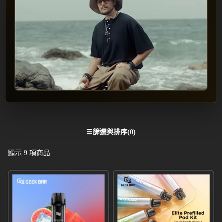
☰
篩選與排序
(0)
顯示
9
項商品