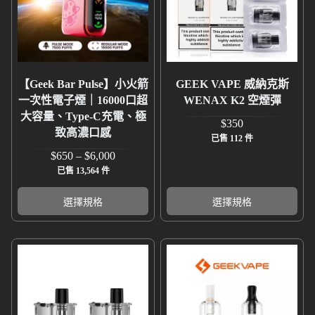
【Geek Bar Pulse】小火箭
GEEK VAPE 威納克斯
一次性電子煙｜16000口超
WENAX K2 空煙彈
大容量、Type-C充電、極
$
350
致高濃口感
已售 112 件
$
650
–
$
6,000
已售 13,564 件
選擇規格
選擇規格