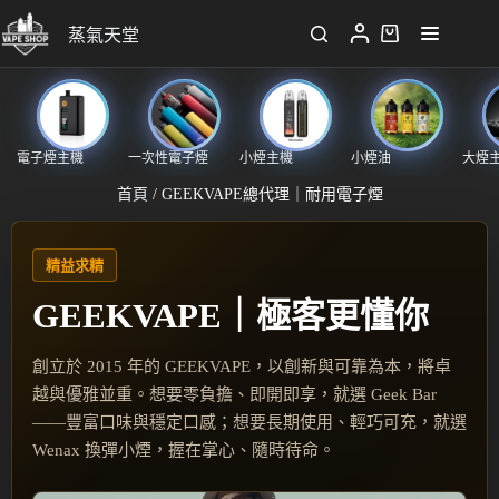
蒸氣天堂
電子煙主機
一次性電子煙
小煙主機
小煙油
大煙
首頁
/ GEEKVAPE總代理｜耐用電子煙
精益求精
GEEKVAPE｜極客更懂你
創立於 2015 年的 GEEKVAPE，以創新與可靠為本，將卓
越與優雅並重。想要零負擔、即開即享，就選 Geek Bar
——豐富口味與穩定口感；想要長期使用、輕巧可充，就選
Wenax 換彈小煙，握在掌心、隨時待命。