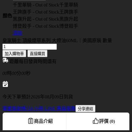
千里單騎 - Out of Stock
千里單騎
王牌旗手 - Out of Stock
王牌旗手
顏色
黑旗升起 - Out of Stock
黑旗升起
博登殺手 - Out of Stock
博登殺手
清除
皇家騎士 頂級煙草系列 大煙油60ML｜美國原裝 數量
加入購物車
直接購買
距離每日發貨時間還有
00
時
00
分
00
秒
今天下單預計2026年08月09日到貨
需要幫助嗎?
24 小時 LINE 專員服務
分享連結
商品介紹
評價 (0)