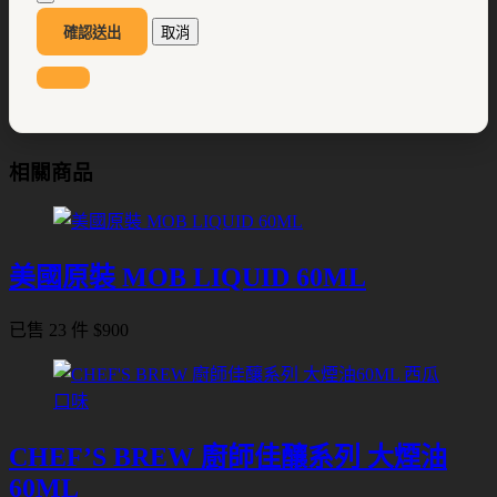
確認送出
取消
相關商品
美國原裝 MOB LIQUID 60ML
已售 23 件
$
900
CHEF’S BREW 廚師佳釀系列 大煙油
60ML