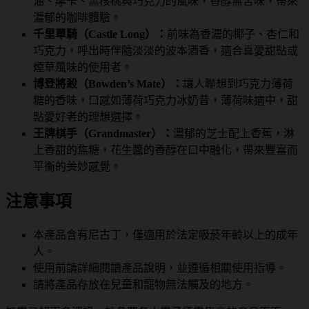
油、摩卡、黑核桃與巧克力的風味，香醇無苦味，帶來
濃郁的咖啡體驗。
千里單騎（Castle Long）：
前味為香濃的椰子、杏仁和
巧克力，呼出時伴隨淡淡的波本酒香，適合喜愛甜點或
煙草風味的使用者。
博登將殺（Bowden’s Mate）：
讓人聯想到巧克力薄荷
糖的香味，口感如薄荷巧克力冰奶昔，薄荷味適中，甜
點愛好者的理想選擇。
王牌棋手（Grandmaster）：
濃郁的芝士配上香蕉，淋
上香甜的焦糖，花生醬的香醇在口中融化，帶來豐富而
平衡的美妙感覺。
注意事項
本產品含有尼古丁，僅適用於法定吸菸年齡以上的成年
人。
使用前請詳細閱讀產品說明，並遵循相關使用指導。
請將產品存放在兒童和寵物無法觸及的地方。