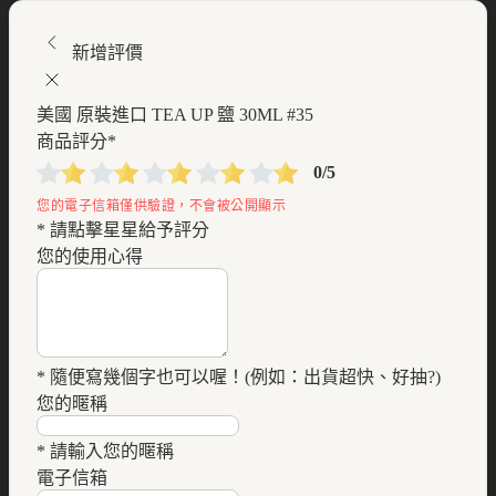
新增評價
美國 原裝進口 TEA UP 鹽 30ML #35
商品評分
*
0/5
* 請點擊星星給予評分
您的使用心得
* 隨便寫幾個字也可以喔！(例如：出貨超快、好抽?)
您的暱稱
* 請輸入您的暱稱
電子信箱