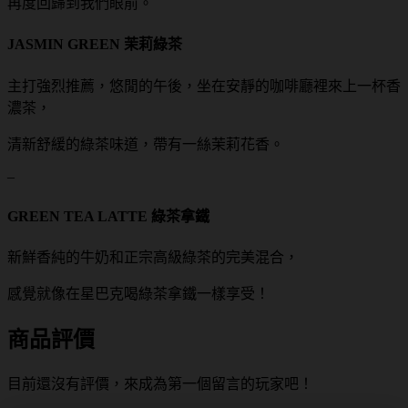
再度回歸到我們眼前。
JASMIN GREEN 茉莉綠茶
主打強烈推薦，悠閒的午後，坐在安靜的咖啡廳裡來上一杯香
濃茶，
清新舒緩的綠茶味道，帶有一絲茉莉花香。
–
GREEN TEA LATTE 綠茶拿鐵
新鮮香純的牛奶和正宗高級綠茶的完美混合，
感覺就像在星巴克喝綠茶拿鐵一樣享受！
商品評價
目前還沒有評價，來成為第一個留言的玩家吧！