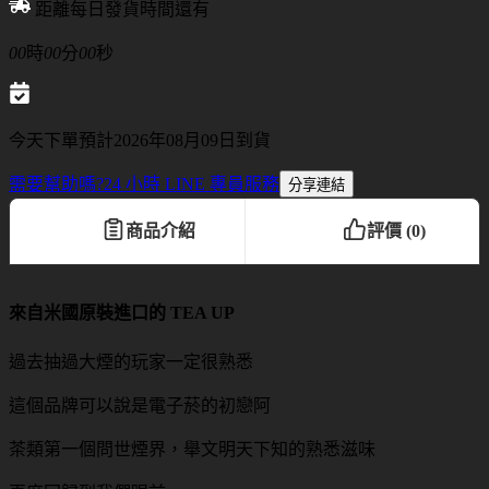
距離每日發貨時間還有
00
時
00
分
00
秒
今天下單預計2026年08月09日到貨
需要幫助嗎?
24 小時 LINE 專員服務
分享連結
商品介紹
評價 (0)
來自米國原裝進口的 TEA UP
過去抽過大煙的玩家一定很熟悉
這個品牌可以說是電子菸的初戀阿
茶類第一個問世煙界，舉文明天下知的熟悉滋味