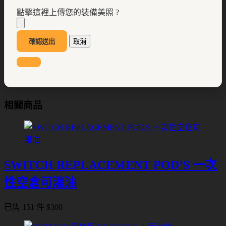
點擊這裡上傳您的裝備美照 ?
確認送出
取消
相關商品
SWITCH REPLACEMENT POD’S 一次
性空倉可灌油
已售 151 件
$
300