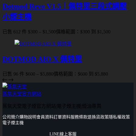
Dotmod Revo V1.5｜佩特里三段式調壓
小煙主機
已售 612 件
$
300
–
$
1,500
價格範圍：$300 到 $1,500
DOTMOD AIO X 佩特里
已售 96 件
$
600
–
$
5,880
價格範圍：$600 到 $5,880
蒸氣天堂官方網站
蒸氣天堂電子煙官方網站|電子煙主機|煙油專賣
公司簡介
購物說明
會員資料
訂單資料
服務條款
退換貨政策
隱私權政策
電子煙主機
LINE線上客服