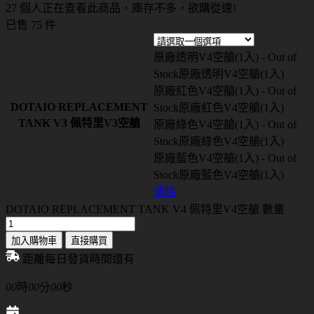
27 個人正在查看此商品，庫存不多，欲購從速!
已售 75 件
原廠透明V4空艙(1入) - Out of
Stock
原廠透明V4空艙(1入)
原廠紅色V4空艙(1入) - Out of
DOTAIO REPLACEMENT
Stock
原廠紅色V4空艙(1入)
TANK V3 佩特里V3空艙
原廠綠色V4空艙(1入) - Out of
Stock
原廠綠色V4空艙(1入)
原廠藍色V4空艙(1入) - Out of
Stock
原廠藍色V4空艙(1入)
清除
DOTAIO REPLACEMENT TANK V4 佩特里V4空艙 數量
加入購物車
直接購買
距離每日發貨時間還有
00
時
00
分
00
秒