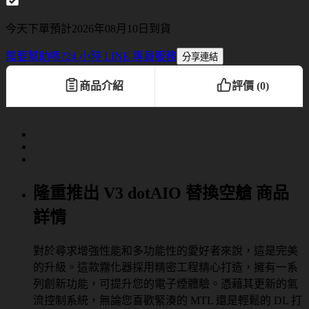
今天下單預計2026年08月10日到貨
需要幫助嗎?
24 小時 LINE 專員服務
分享連結
商品介紹
評價 (0)
隆重推出 V3 dotAIO 替換空艙 商品
詳情
對於尋求增強性能和多功能性的愛好者來說，這是完美
的升級。這款霧化器採用精密工程精心打造，擁有一系
列創新功能，可提升您的電子煙體驗。憑藉其更新的氣
流控制系統，無論您喜歡緊湊的 MTL 還是輕鬆的 DL 打